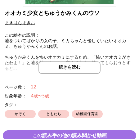
オオカミ少女とちゅうかみくんのウソ
まきはらまきお
この絵本の説明：
嘘をついてばかりの女の子、ミカちゃんと優しくいたいオオカ
ミ、ちゅうかみくんのお話。
ちゅうかみくんを怖いオオカミにするため、「怖いオオカミがき
たわよ！」と嘘を村の人たちに広めて自信を持ってもらおうとす
続きを読む
ると…
この絵本には、『自分は自分のままで良い』というメッセージを
22
ページ数：
込めています。この絵本を通して自己肯定感、主体性が育まれる
と良いなと思っています！
対象年齢：
4歳〜5歳
タグ：
かぞく
ともだち
幼稚園保育園
この読み手の他の読み聞かせ動画