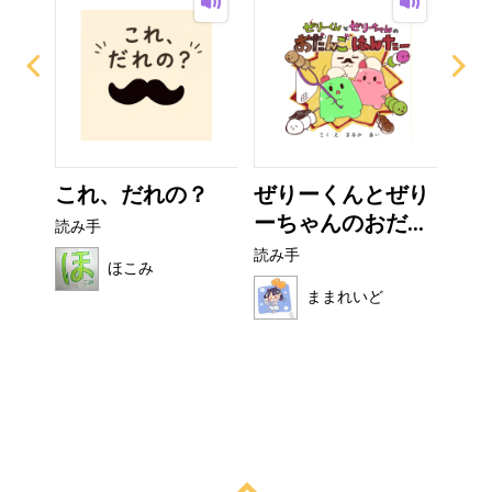
なび
これ、だれの？
ぜりーくんとぜり
非
ーちゃんのおだ...
読み手
読み
読み手
ほこみ
ままれいど