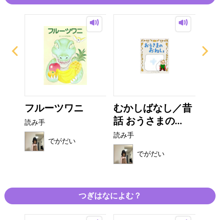
や
フルーツワニ
むかしばなし／昔
だ
話 おうさまの...
読み手
読み
読み手
でがだい
でがだい
つぎはなによむ？