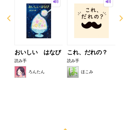
ぜり
おいしい はなび
これ、だれの？
カ
..
読み手
読み手
読み
ろんたん
ほこみ