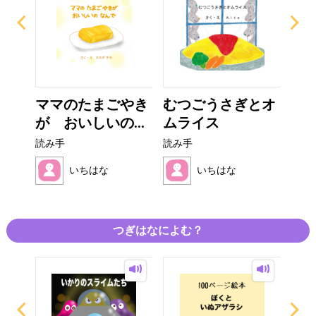
ママのたまごやき
むつごうさぎとオ
じ
が おいしいの...
ムライス
じ
読み手
読み手
読み
いちはな♩
いちはな♩
つぎはなによむ？