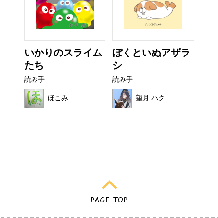
ー
いかりのスライム
ぼくといぬアザラ
非
たち
シ
読み
読み手
読み手
ほこみ
望月 ハク