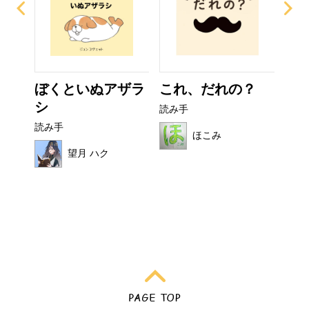
ぼくといぬアザラ
これ、だれの？
お
シ
読み手
読み
読み手
ほこみ
望月 ハク