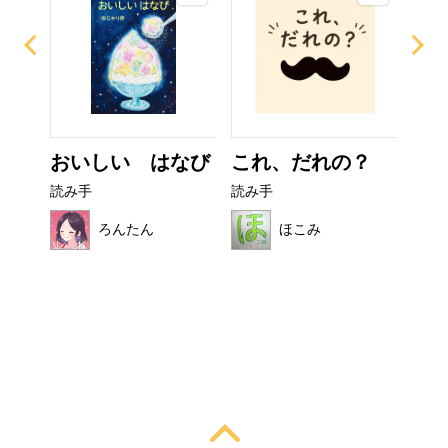
イム
おいしい はなび
これ、だれの？
ぼ
シ
読み手
読み手
読み
ろんたん
ほこみ