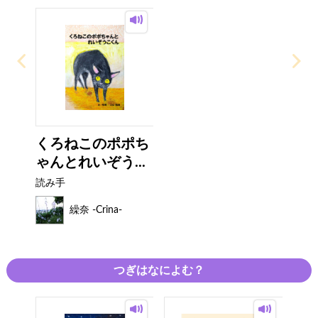
くろねこのポポち
ゃんとれいぞう...
読み手
繰奈 -Crina-
つぎはなによむ？