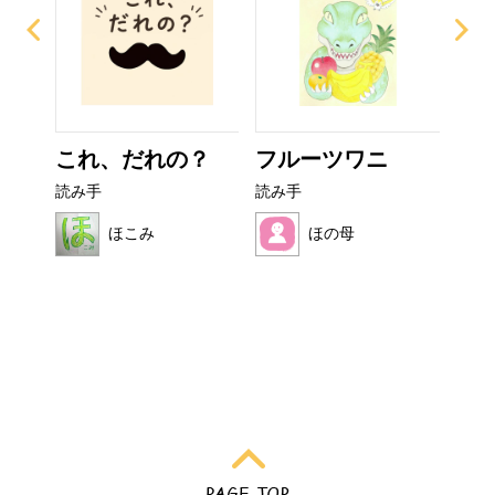
なび
これ、だれの？
フルーツワニ
ぼ
シ
読み手
読み手
読み
ほこみ
ほの母