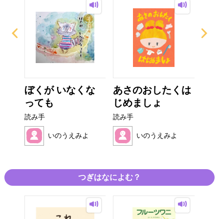
う
ぼくが いなくな
あさのおしたくは
ぼ
っても
じめましょ
が
読み手
読み手
読み
よ
いのうえみよ
いのうえみよ
つぎはなによむ？