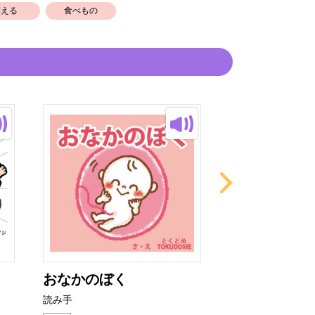
笑える
食べもの
おなかのぼく
はんにんは --
ら...
読み手