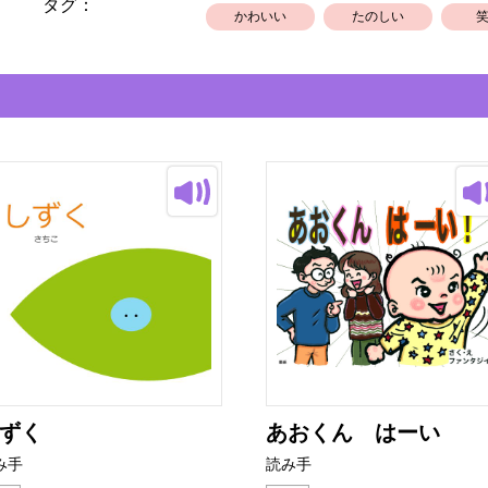
タグ：
かわいい
たのしい
ずく
あおくん はーい
み手
読み手