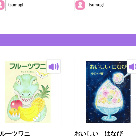
tsumugi
tsumugi
ルーツワニ
おいしい はなび