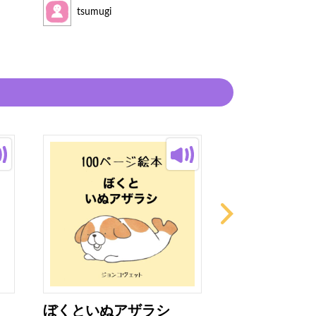
読み手
tsumugi
tsumugi
ぼくといぬアザラシ
これ、だれの