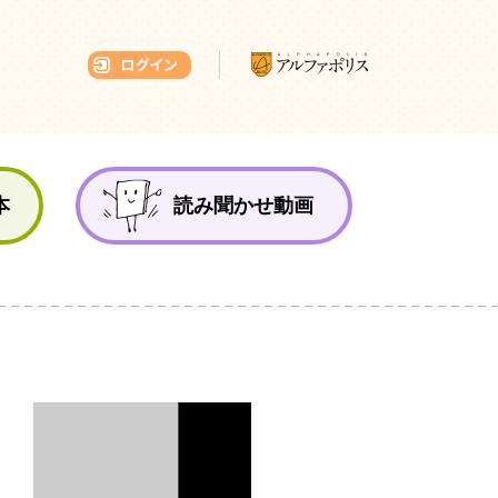
本ひろば
本
読み聞かせ動画