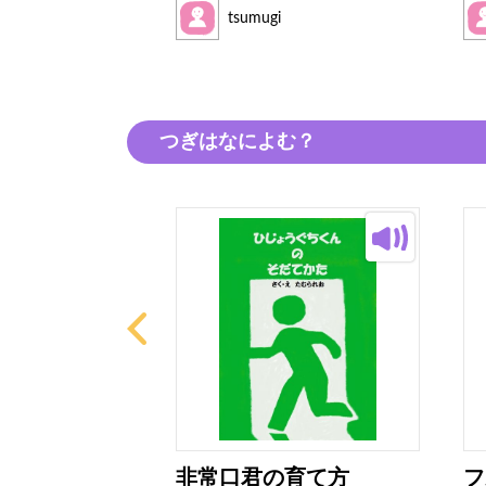
tsumugi
つぎはなによむ？
ター
非常口君の育て方
フ