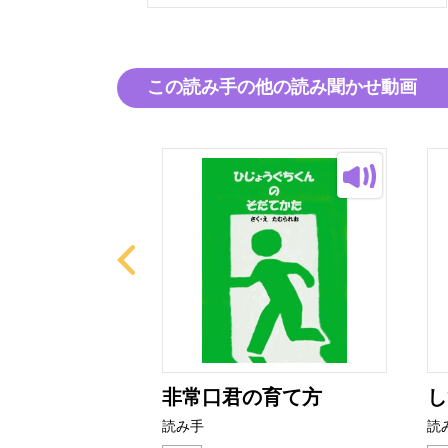
この読み手の他の読み聞かせ動画
ーなる？52
非常口君の育て方
し
読み手
読