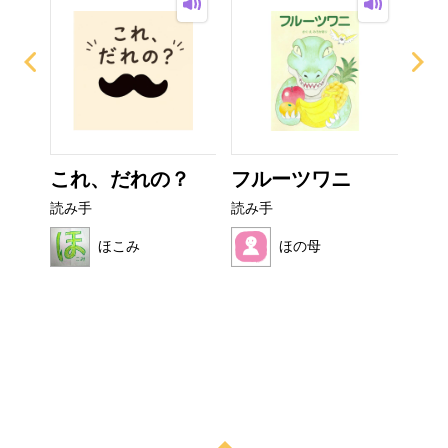
ー
これ、だれの？
フルーツワニ
ぼ
シ
読み手
読み手
読み
ほこみ
ほの母