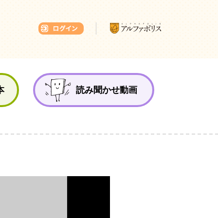
本ひろば
本
読み聞かせ動画