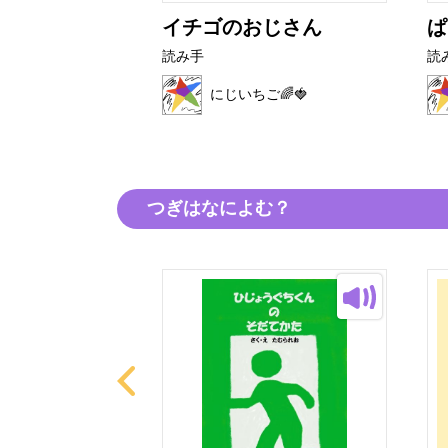
おかみ
イチゴのおじさん
ぱ
読み手
読
🌈🍓
にじいちご🌈🍓
つぎはなによむ？