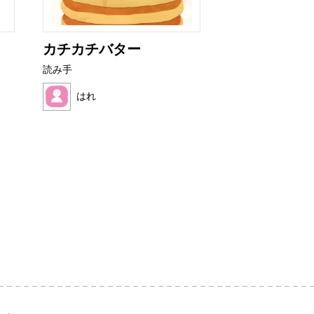
カチカチバター
おいしい は
読み手
読み手
はれ
ろんたん