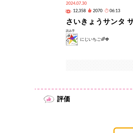
2024.07.30
12,358
2070
06:13
さいきょうサンタ 
読み手
にじいちご🌈🍓
評価