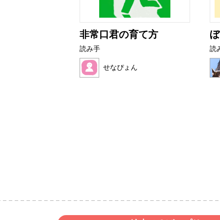
ライムたち
非常口君の育て方
ぼ
読み手
読
せなぴょん