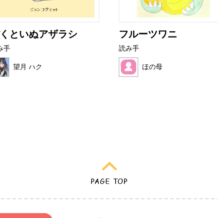
くといぬアザラシ
フルーツワニ
み手
読み手
望月 ハク
ほの母