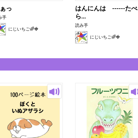
ぁっ
はんにんは ------たべ
ら...
み手
読み手
にじいちご🌈🍓
にじいちご🌈🍓