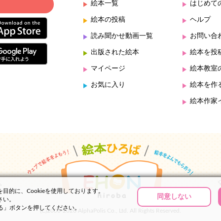
絵本一覧
はじめて
絵本の投稿
ヘルプ
読み聞かせ動画一覧
お問い合
出版された絵本
絵本を投
マイページ
絵本教室
お気に入り
絵本を作
絵本作家
的に、Cookieを使用しております。
同意しない
さい。
する」ボタンを押してください。
(C)2000-2026 AlphaPolis Co., Ltd. All Rights Reserved.