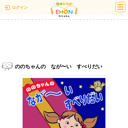
絵本ひろば
ログイン
ののちゃんの なが〜い すべりだい