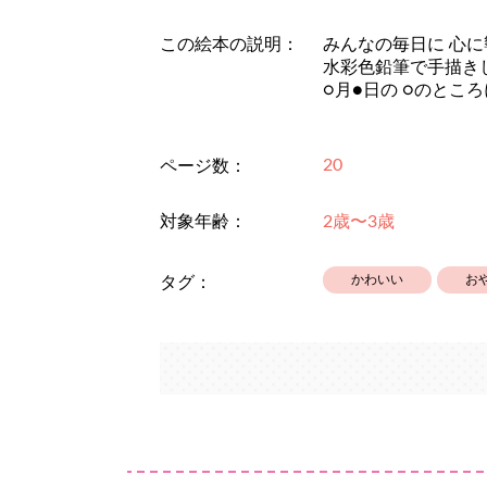
この絵本の説明：
みんなの毎日に 心
水彩色鉛筆で手描き
○月●日の ○のとこ
20
ページ数：
対象年齢：
2歳〜3歳
かわいい
お
タグ：