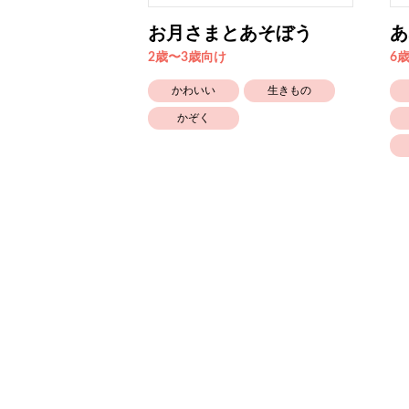
お月さまとあそぼう
あ
2歳〜3歳向け
6
かわいい
生きもの
かぞく