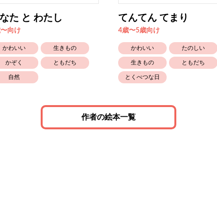
なた と わたし
てんてん てまり
歳〜向け
4歳〜5歳向け
かわいい
生きもの
かわいい
たのしい
かぞく
ともだち
生きもの
ともだち
自然
とくべつな日
作者の絵本一覧