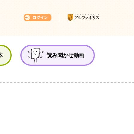
本ひろば
本
読み聞かせ動画