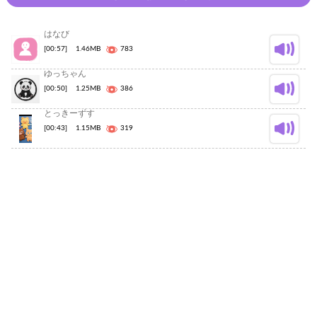
はなび
[00:57]
1.46MB
783
ゆっちゃん
[00:50]
1.25MB
386
とっきーずす
[00:43]
1.15MB
319