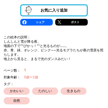
お気に入り追加
シェア
ポスト
この絵本の説明：
しんしんと雪が降る夜。
地面の下で**ぴかっ！**と光るものが……。
赤、青、緑、オレンジ、ピンク――光るモグラたちが夜の雪原を照
らします。
地上から見ると、まるで光のダンスみたい！
9
ページ数：
対象年齢：
0歳〜1歳
タグ：
かわいい
たのしい
生きもの
自然