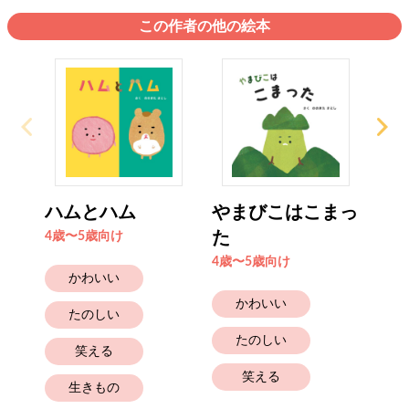
この作者の他の絵本
ハムとハム
やまびこはこまっ
ま
た
ん
4歳〜5歳向け
4歳〜5歳向け
4歳
かわいい
かわいい
たのしい
たのしい
笑える
笑える
生きもの