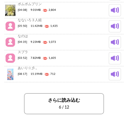
ポムポムプリン
[04:08]
9.01MB
2,804
なないろ３人組
[05:50]
11.42MB
1,435
なのは
[04:35]
9.23MB
1,073
スプラ
[03:52]
7.82MB
1,605
あいり☆彡.。
[08:17]
15.19MB
712
さらに読み込む
6
/
12