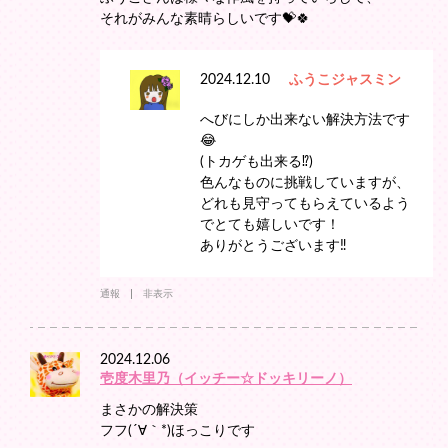
それがみんな素晴らしいです💝🍀
2024.12.10
ふうこジャスミン
へびにしか出来ない解決方法です
😂
(トカゲも出来る⁉️)
色んなものに挑戦していますが、
どれも見守ってもらえているよう
でとても嬉しいです！
ありがとうございます‼️
通報
非表示
2024.12.06
壱度木里乃（イッチー☆ドッキリーノ）
まさかの解決策
フフ(´∀｀*)ほっこりです