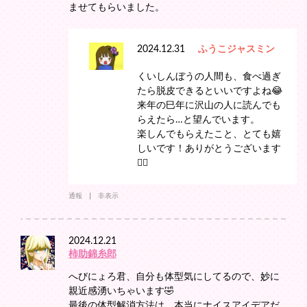
ませてもらいました。
2024.12.31
ふうこジャスミン
くいしんぼうの人間も、食べ過ぎ
たら脱皮できるといいですよね😂
来年の巳年に沢山の人に読んでも
らえたら…と望んでいます。
楽しんでもらえたこと、とても嬉
しいです！ありがとうございます
🙇‍♀️
通報
非表示
2024.12.21
柿助錦糸郎
へびにょろ君、自分も体型気にしてるので、妙に
親近感湧いちゃいます🤣
最後の体型解消方法は、本当にナイスアイデアだ