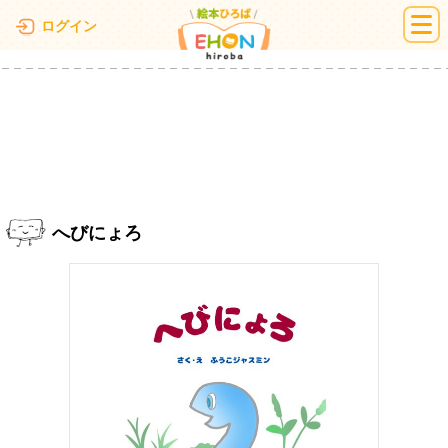
絵本ひろば
ログイン
へびにょろ