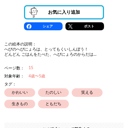
お気に入り追加
シェア
ポスト
この絵本の説明：
へびのへびにょろは、とってもくいしんぼう！
どんどん ごはんをたべた、へびにょろのからだは…
15
ページ数：
対象年齢：
4歳〜5歳
タグ：
かわいい
たのしい
笑える
生きもの
ともだち