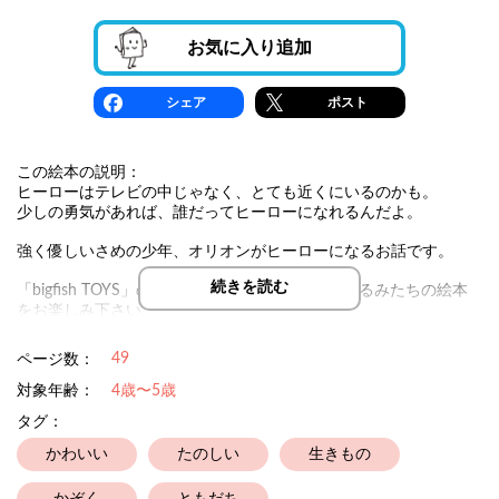
お気に入り追加
シェア
ポスト
この絵本の説明：
ヒーローはテレビの中じゃなく、とても近くにいるのかも。
少しの勇気があれば、誰だってヒーローになれるんだよ。
強く優しいさめの少年、オリオンがヒーローになるお話です。
続きを読む
「bigfish TOYS」のデザイナー JAMが描くぬいぐるみたちの絵本
をお楽しみ下さい。
49
ページ数：
次の絵本は「わにのバゲット」を出版予定です。
お楽しみに。
対象年齢：
4歳〜5歳
「さるのパンジー」
タグ：
「くまのパプリカ」
「きつねのフランフィー」も、ぜひご覧下さい。
かわいい
たのしい
生きもの