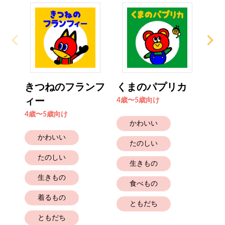
きつねのフランフ
くまのパプリカ
さ
ィー
4歳〜5歳向け
4歳
4歳〜5歳向け
かわいい
かわいい
たのしい
たのしい
生きもの
生きもの
食べもの
着るもの
ともだち
ともだち