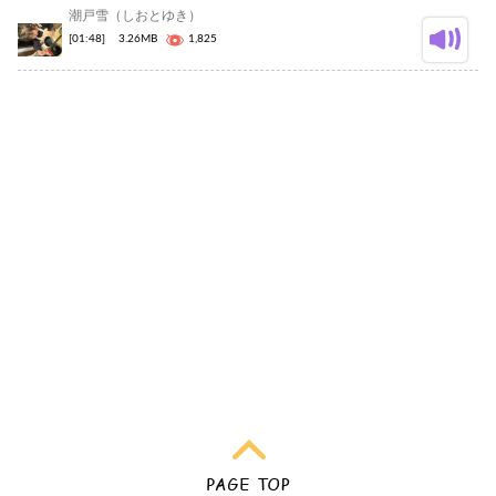
潮戸雪（しおとゆき）
[01:48]
3.26MB
1,825