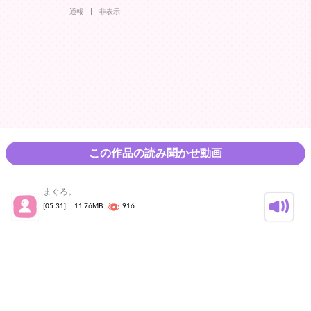
通報
非表示
この作品の読み聞かせ動画
まぐろ。
[05:31]
11.76MB
916