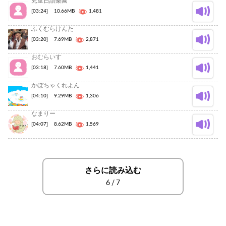
兒童日語樂園
[03:24]
10.66MB
1,481
ふくむらけんた
[03:20]
7.69MB
2,871
おむらいす
[03:18]
7.60MB
1,441
かぼちゃくれよん
[04:10]
9.29MB
1,306
なまりー
[04:07]
8.62MB
1,569
さらに読み込む
6
/
7