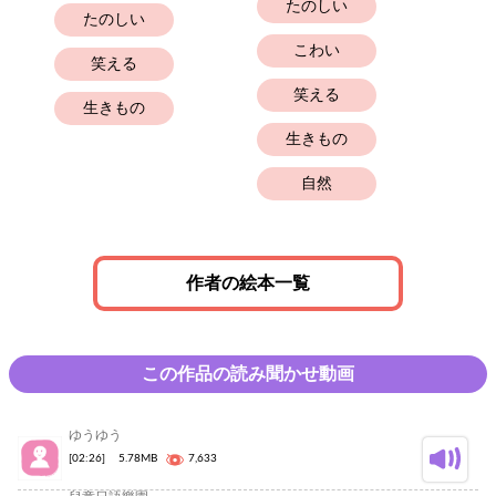
たのしい
たのしい
こわい
笑える
笑える
生きもの
生きもの
自然
作者の絵本一覧
この作品の読み聞かせ動画
ゆうゆう
[02:26]
5.78MB
7,633