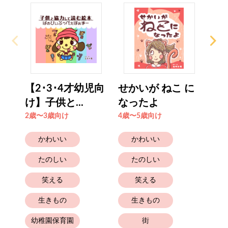
【2･3･4才幼児向
せかいが ねこ に
【
け】子供と...
なったよ
太郎
2歳〜3歳向け
4歳〜5歳向け
2歳
かわいい
かわいい
たのしい
たのしい
笑える
笑える
生きもの
生きもの
幼稚園保育園
街