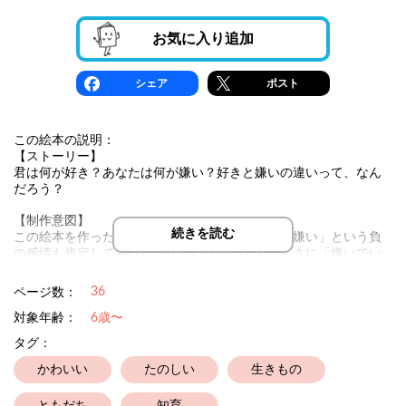
お気に入り追加
シェア
ポスト
この絵本の説明：
【ストーリー】
君は何が好き？あなたは何が嫌い？好きと嫌いの違いって、なん
だろう？
【制作意図】
続きを読む
この絵本を作った理由は「好き」と同じように「嫌い」という負
の感情も肯定してあげたいなという想いです。まさに「嫌いでい
いじゃん」という気持ちで作りました。
36
ページ数：
対象年齢：
6歳〜
タグ：
かわいい
たのしい
生きもの