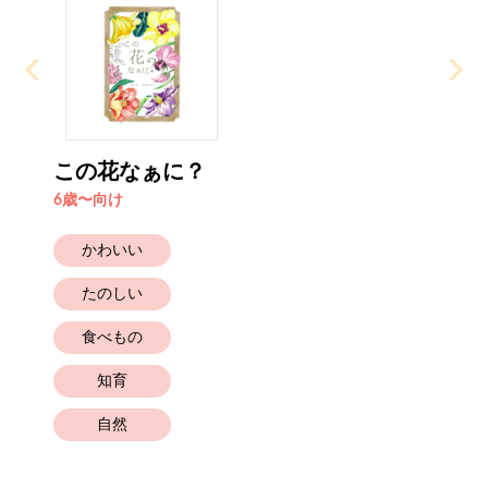
この花なぁに？
6歳〜向け
かわいい
たのしい
食べもの
知育
自然