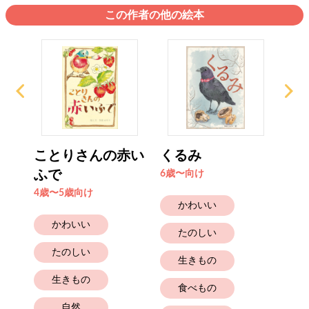
この作者の他の絵本
ことりさんの赤い
くるみ
こ
ふで
6歳〜向け
6歳
4歳〜5歳向け
かわいい
かわいい
たのしい
たのしい
生きもの
生きもの
食べもの
自然