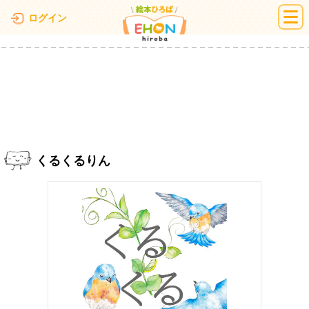
絵本ひろば
ログイン
くるくるりん