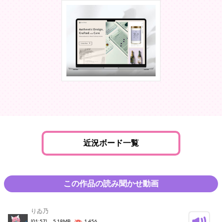
近況ボード一覧
この作品の読み聞かせ動画
りゐ乃
[01:57]
5.18MB
1,456