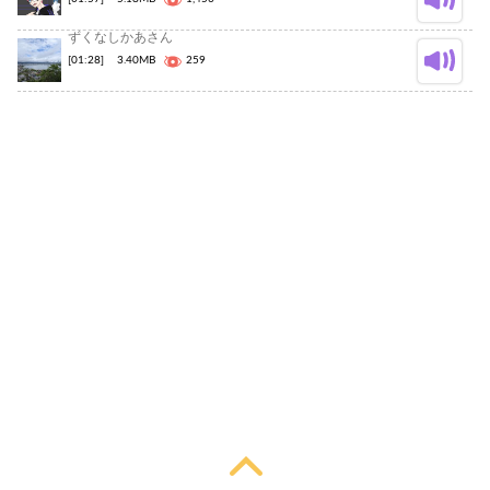
ずくなしかあさん
[01:28]
3.40MB
259