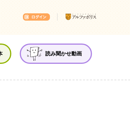
本ひろば
本
読み聞かせ動画