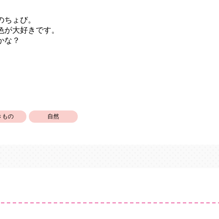
のちょび。
色が大好きです。
かな？
きもの
自然