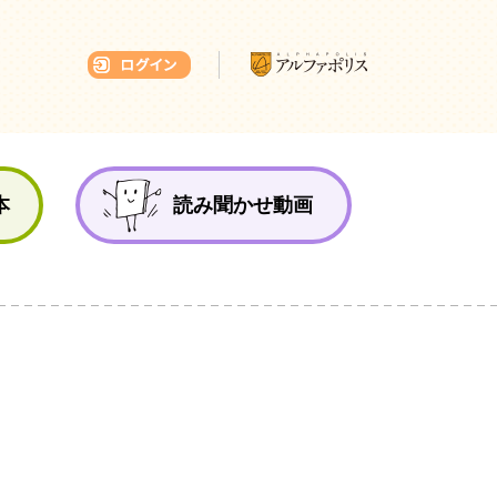
本ひろば
本
読み聞かせ動画