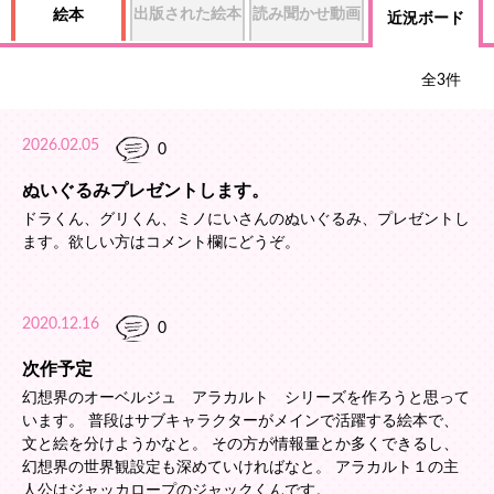
出版された絵本
読み聞かせ動画
絵本
近況ボード
全
3
件
2026.02.05
0
ぬいぐるみプレゼントします。
ドラくん、グリくん、ミノにいさんのぬいぐるみ、プレゼントし
ます。欲しい方はコメント欄にどうぞ。
2020.12.16
0
次作予定
幻想界のオーベルジュ アラカルト シリーズを作ろうと思って
います。 普段はサブキャラクターがメインで活躍する絵本で、
文と絵を分けようかなと。 その方が情報量とか多くできるし、
幻想界の世界観設定も深めていければなと。 アラカルト１の主
人公はジャッカロープのジャックくんです。