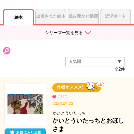
出版された絵本
読み聞かせ動画
近況ボード
絵本
シリーズ一覧を見る
全
2
件
作者オススメ!
2024.04.23
かいとういたっち
かいとういたっちとおほし
さま
お気に入り追加