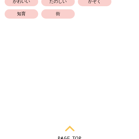
かわいい
たのしい
かぞく
知育
街