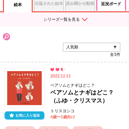
出版された絵本
読み聞かせ動画
近況ボード
絵本
シリーズ一覧を見る
全
1
件
2022.12.13
ベアソムとナギはどこ？
ベアソムとナギはどこ？
（ふゆ・クリスマス）
トリスヨシコ
お気に入り追加
4歳〜5歳向け