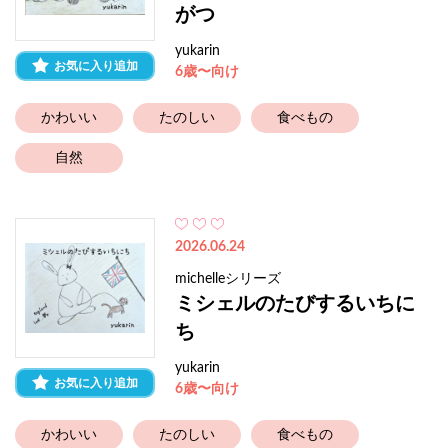
がつ
yukarin
お気に入り追加
6歳〜向け
かわいい
たのしい
食べもの
自然
2026.06.24
michelleシリーズ
ミシェルのたびするいちに
ち
yukarin
お気に入り追加
6歳〜向け
かわいい
たのしい
食べもの