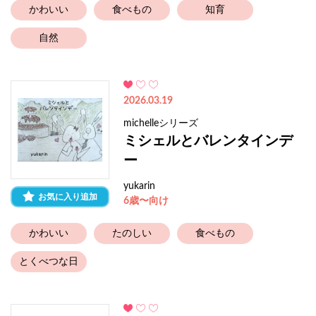
かわいい
食べもの
知育
自然
2026.03.19
michelleシリーズ
ミシェルとバレンタインデ
ー
yukarin
お気に入り追加
6歳〜向け
かわいい
たのしい
食べもの
とくべつな日