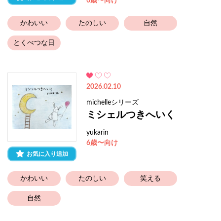
6歳〜向け
かわいい
たのしい
自然
とくべつな日
2026.02.10
michelleシリーズ
ミシェルつきへいく
yukarin
6歳〜向け
お気に入り追加
かわいい
たのしい
笑える
自然