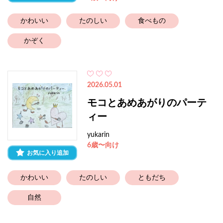
かわいい
たのしい
食べもの
かぞく
2026.05.01
モコとあめあがりのパーテ
ィー
yukarin
6歳〜向け
お気に入り追加
かわいい
たのしい
ともだち
自然