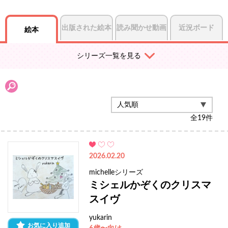
出版された絵本
読み聞かせ動画
近況ボード
絵本
シリーズ一覧を見る
全
19
件
2026.02.20
michelleシリーズ
ミシェルかぞくのクリスマ
スイヴ
yukarin
お気に入り追加