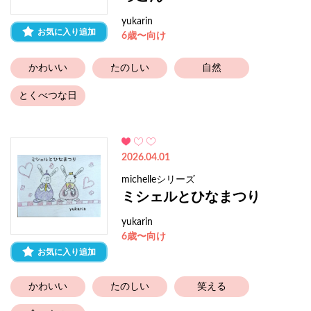
yukarin
お気に入り追加
6歳〜向け
かわいい
たのしい
自然
とくべつな日
2026.04.01
michelleシリーズ
ミシェルとひなまつり
yukarin
6歳〜向け
お気に入り追加
かわいい
たのしい
笑える