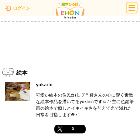
絵本ひろば
ログイン
絵本
yukarin
可愛い絵本の住民𖠿𖥧𖥣｡☽ ໋꙳ 皆さんの心に響く素敵
な絵本作品を描いてるyukarinです‪☺︎‬.*･主に色鉛筆
画の絵本で癒しとイキイキさを与えて光で溢れた
日常を目指します☘︎⋆˙
X