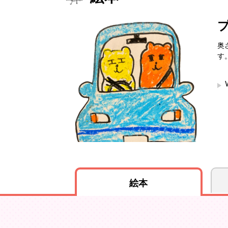
奥
す
絵本