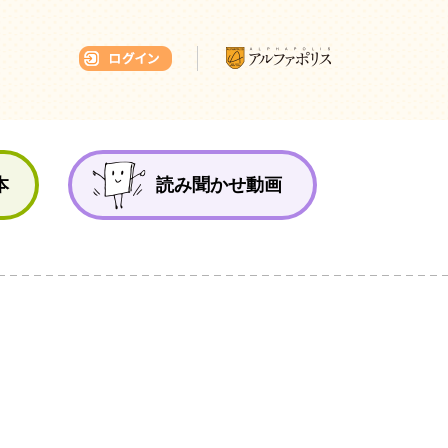
本ひろば
本
読み聞かせ動画