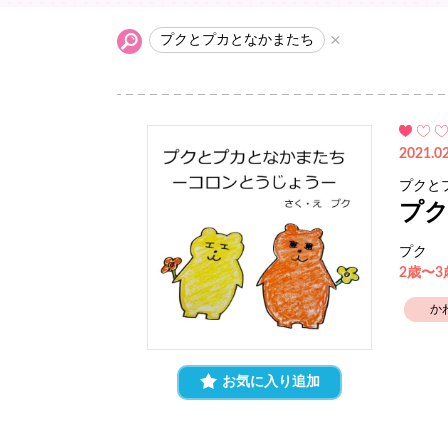
プクとプカとなかまたち
2021.02
プクと
プ
プク
2歳〜
か
お気に入り追加