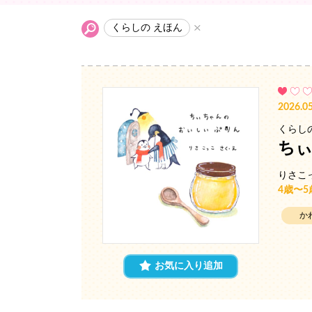
くらしの えほん
2026.05
くらし
ちぃ
りさこ
4歳〜
か
お気に入り追加