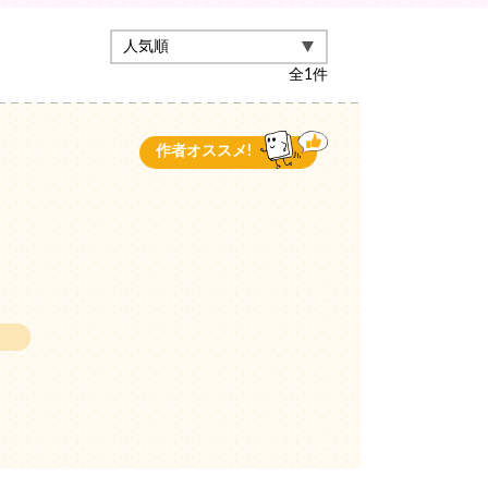
全
1
件
作者オススメ!