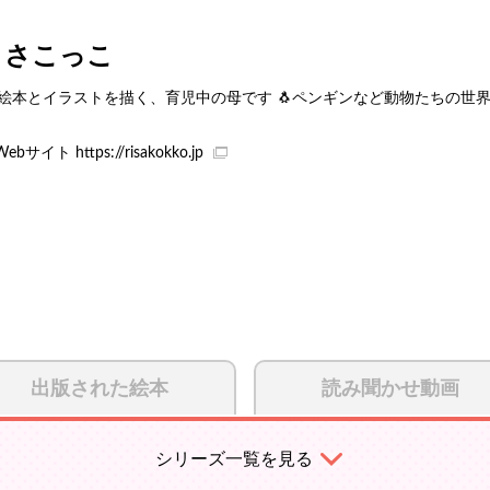
りさこっこ
️ 絵本とイラストを描く、育児中の母です 🐧ペンギンなど動物たちの世
Webサイト
https://risakokko.jp
出版された絵本
読み聞かせ動画
シリーズ一覧を見る