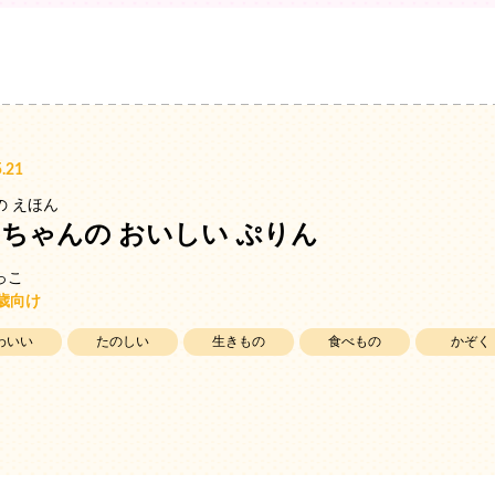
.21
の えほん
ちゃんの おいしい ぷりん
っこ
5歳向け
わいい
たのしい
生きもの
食べもの
かぞく