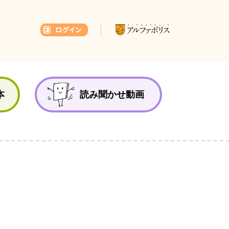
本ひろば
本
読み聞かせ動画