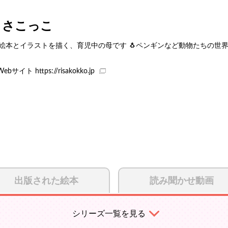
りさこっこ
️ 絵本とイラストを描く、育児中の母です 🐧ペンギンなど動物たちの世
Webサイト
https://risakokko.jp
出版された絵本
読み聞かせ動画
シリーズ一覧を見る