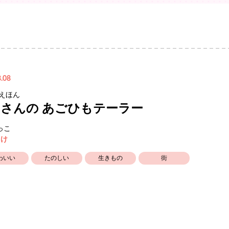
.08
 えほん
さんの あごひもテーラー
っこ
向け
わいい
たのしい
生きもの
街