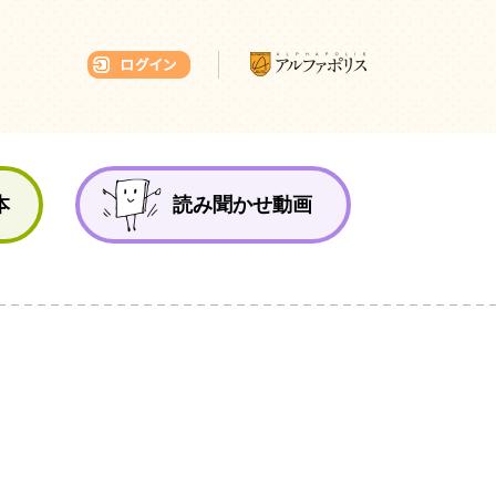
本ひろば
本
読み聞かせ動画