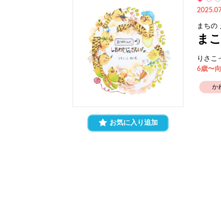
2025.07
まちの
まこ
りさこ
6歳〜
か
お気に入り追加