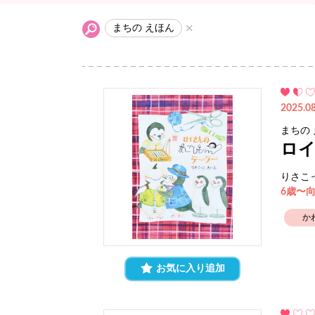
まちの えほん
2025.08
まちの
ロイ
りさこ
6歳〜
か
お気に入り追加