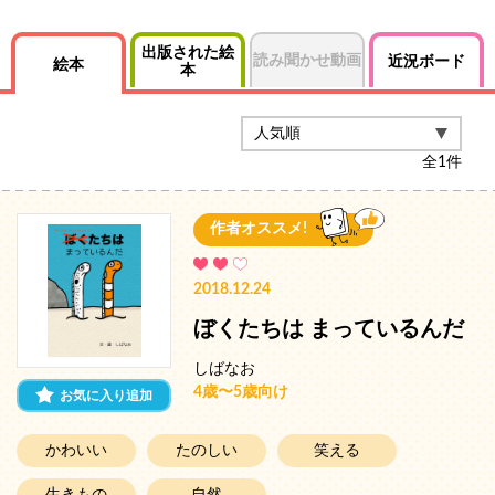
出版された絵
読み聞かせ動画
近況ボード
絵本
本
全
1
件
作者オススメ!
2018.12.24
ぼくたちは まっているんだ
しばなお
4歳〜5歳向け
お気に入り追加
かわいい
たのしい
笑える