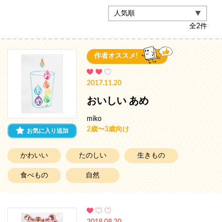
全
2
件
作者オススメ!
2017.11.20
おいしい あめ
miko
2歳〜3歳向け
お気に入り追加
かわいい
たのしい
生きもの
食べもの
自然