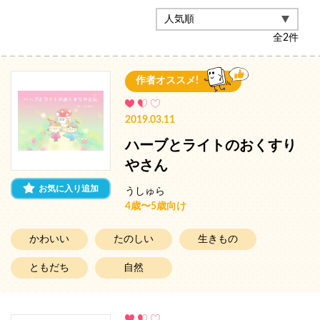
全
2
件
作者オススメ!
2019.03.11
ハーブとライトのおくすり
やさん
お気に入り追加
うしゅら
4歳〜5歳向け
かわいい
たのしい
生きもの
ともだち
自然