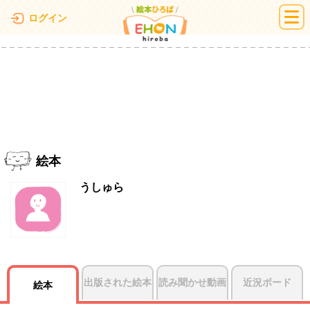
絵本ひろば
ログイン
絵本
うしゅら
出版された絵本
読み聞かせ動画
近況ボード
絵本