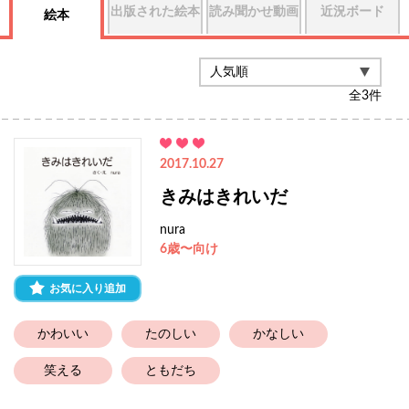
出版された絵本
読み聞かせ動画
近況ボード
絵本
全
3
件
2017.10.27
きみはきれいだ
nura
6歳〜向け
お気に入り追加
かわいい
たのしい
かなしい
笑える
ともだち