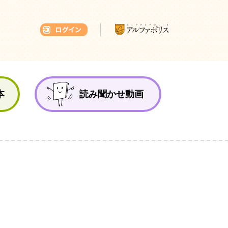
本ひろば
本
読み聞かせ動画