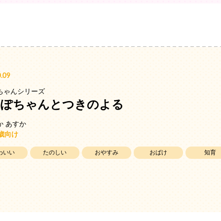
.09
ちゃんシリーズ
っぽちゃんとつきのよる
か あすか
5歳向け
わいい
たのしい
おやすみ
おばけ
知育