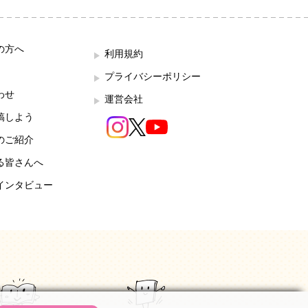
の方へ
利用規約
プライバシーポリシー
わせ
運営会社
稿しよう
のご紹介
る皆さんへ
インタビュー