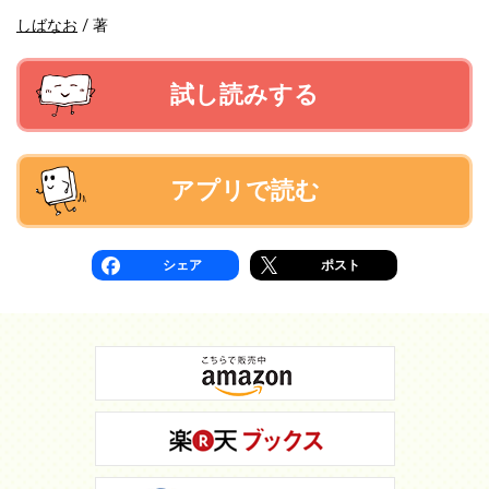
しばなお
/
著
試し読みする
アプリで読む
シェア
ポスト