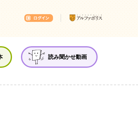
本ひろば
本
読み聞かせ動画