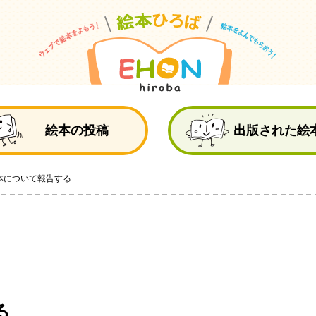
絵
絵本の投稿
出版された絵
本について報告する
る