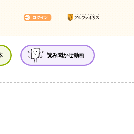
本ひろば
本
読み聞かせ動画