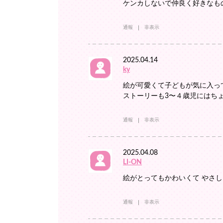
ケンカしないで仲良く好きなも
通報
非表示
2025.04.14
ky
絵が可愛くて子どもが気に入って
ストーリーも3〜４歳児にはちょ
通報
非表示
2025.04.08
LI-ON
絵がとってもかわいくて やさ
通報
非表示