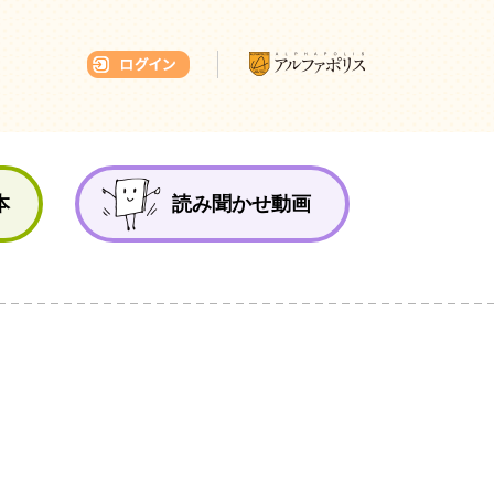
本ひろば
本
読み聞かせ動画