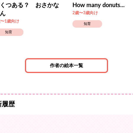
くつある？ おさかな
How many donuts...
ん
2歳〜3歳向け
歳〜1歳向け
知育
知育
作者の絵本一覧
新履歴