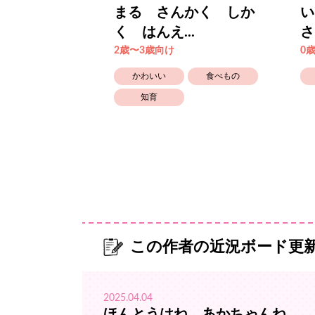
くだもの
まる さんかく しか
い
く はんえ...
さ
2歳〜3歳向け
0
かわいい
食べもの
知育
この作者の近況ボード更
2025.04.04
ほんとうはね あかちゃんね