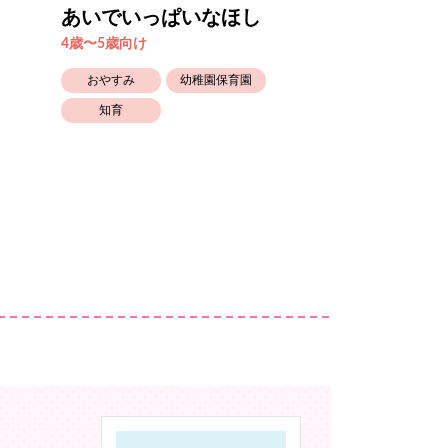
あいでいっぱいなほし
まるさんかく
4歳〜5歳向け
2歳〜3歳向け
おやすみ
幼稚園保育園
知育