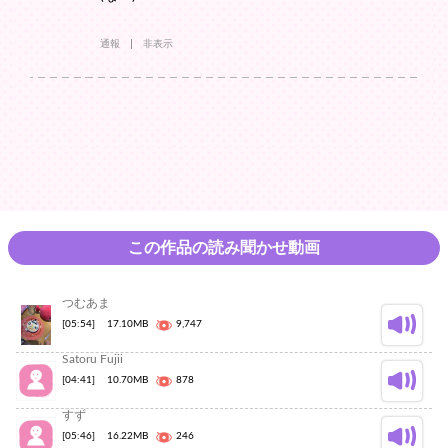
通報
非表示
この作品の読み聞かせ動画
つむあま
[05:54]
17.10MB
9,747
Satoru Fujii
[04:41]
10.70MB
878
すず
[05:46]
16.22MB
246