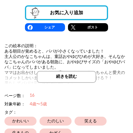
お気に入り追加
シェア
ポスト
この絵本の説明：
ある朝目が覚めると、パパが小さくなっていました！
主人公のかなこちゃんは、童話おやゆびひめが大好き。そんなか
なこちゃんのパパがある朝急に、おやゆびサイズの「おやゆびパ
パ」になってしまいました。
ママはお出かけしていて、お家にはパパとかなこちゃんと愛犬の
続きを読む
コメットしかいません！このピンチをどう切り抜ける？！
果たしてパパは元に戻れるのか…？！
16
ページ数：
対象年齢：
4歳〜5歳
タグ：
かわいい
たのしい
笑える