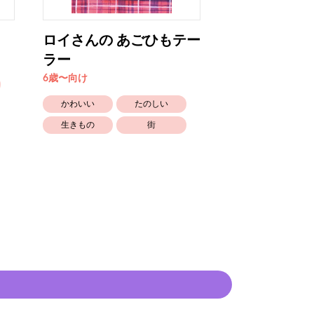
ロイさんの あごひもテー
ちぃちゃんの
ラー
ぷりん
6歳〜向け
4歳〜5歳向け
かわいい
たのしい
かわいい
生きもの
街
生きもの
かぞく