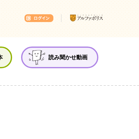
本ひろば
本
読み聞かせ動画