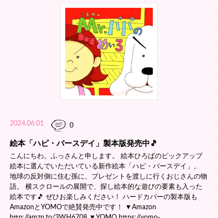
2024.06.01
0
絵本「ハピ・バースデイ」製本版発売中🎵
こんにちわ。ふっさんと申します。 絵本ひろばのピックアップ
絵本に選んでいただいている新作絵本「ハピ・バースデイ」。
地球の反対側に住む孫に、プレゼントを渡しに行くおじさんの物
語。 横スクロールの展開で、探し絵本的な遊びの要素も入った
絵本です🎵 ぜひお楽しみください！ ハードカバーの製本版も
AmazonとYOMOで絶賛発売中です！ ▼Amazon
http://amzn.to/3WH6708 ▼YOMO https://yomo-