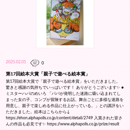
2025.02.01
0
第17回絵本大賞「親子で遊べる絵本賞」
第17回絵本大賞で「親子で遊べる絵本賞」をいただきました。
驚きと感謝の気持ちでいっぱいです！ ありがとうございます✨️ ●
ミスターハパのめいろ 「パパが発明した迷路に吸い込まれてし
まった女の子、コンブが冒険するお話。舞台ごとに多様な迷路を
用意し、親子で楽しめる作品に仕上がっている。」との講評をい
ただきました。絵本はこちらから↓
https://ehon.alphapolis.co.jp/content/detail/2749 入賞された皆さ
んの作品も必見です✨️ https://www.alphapolis.co.jp/prize/result