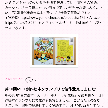
た🎵 こどもたちのなやみを発明で解決していく研究所の物語。
カール・ボナーラ博士たちの痛快で楽しい発明をお楽しみくださ
い。第10回MOE創作絵本グランプリ佳作受賞作品です✨
▼YOMO https://www.yomo-ehon.com/products/671 ▼Amazon
https://onl.bz/1tS23fn ※オフィシャルサイト、Twitterからもアク
セスできます。
2021.12.29
2
第10回MOE創作絵本グランプリで佳作受賞しました!
私の第3作目の絵本「カール・ボナーラ研究所」が第10回MOE創
作絵本グランプリにて佳作を受賞しました。 こどもたちのなや
みごとを、発明で解決していく物語です。 月刊MOE2月号で少し