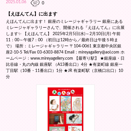
2025.01.06
0
【えほんてん】に出ます
えほんてんに出ます！ 銀座のミレージャギャラリー 銀座にある
ミレージャギャラリーさんで、開催される『えほんてん』に出展
します✨ 【えほんてん】 2025年2月5日(水)～2月10日(月) 午前
11：00～午後7：00 （初日は12時から／最終日は午後５時ま
で） 場所：ミレージャギャラリー 〒104-0061 東京都中央区銀
座2-10-5 Tel/Fax 03-6303-8874 Email：mireyagallery@aol.com ホ
ームページ：www.mireyagellery.com 【最寄り駅】 ★銀座線・日
比谷線・丸の内線 銀座駅 （A13番出口）4分 ★有楽町線 銀座一
丁目駅（10番・11番出口）1分 ★JR 有楽町駅（京橋口出口）10
分