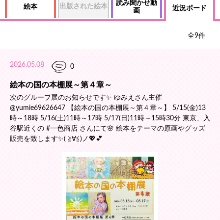
読み聞かせ動
出版された絵本
絵本
近況ボード
画
全
9
件
2026.05.08
0
絵本の国の本棚展～第４章～
次のグループ展のお知らせです✨ ゆみえさん主催
@yumie69626647 【絵本の国の本棚展～第４章～】 5/15(金)13
時～18時 5/16(土)11時～17時 5/17(日)11時～15時30分 東京、入
谷駅近くの #一色商店 さんにて🌸 絵本をテーマの原画やグッズ
販売を致します✨( ≧∀≦)ノ💖💕