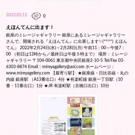
2022.02.11
0
えほんてんに出ます！
銀座のミレージャギャラリー 銀座にあるミレージャギャラリー
さんで、開催される『えほんてん』に出展します✨(*^^*) えほん
てん』 2022年2月24日(水)～2月28日(月) 午前11：00～午後7：
00 （初日は12時から／最終日は午後５時まで） 場所：ミレージ
ャギャラリー 〒104-0061 東京都中央区銀座2-10-5 Tel/Fax 03-
6303-8874 Email：mireyagallery@aol.com ホームページ：
www.mireyagellery.com 【最寄り駅】 ★銀座線・日比谷線・丸の
内線 銀座駅 （A13番出口）4分 ★有楽町線 銀座一丁目駅（10
番・11番出口）1分 ★JR 有楽町駅（京橋口出口）10分