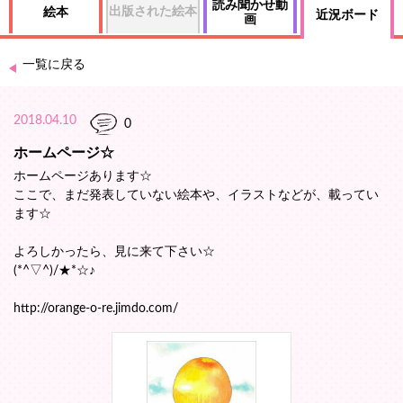
読み聞かせ動
出版された絵本
絵本
近況ボード
画
一覧に戻る
2018.04.10
0
ホームページ☆
ホームページあります☆
ここで、まだ発表していない絵本や、イラストなどが、載ってい
ます☆
よろしかったら、見に来て下さい☆
(*^▽^)/★*☆♪
http://orange-o-re.jimdo.com/