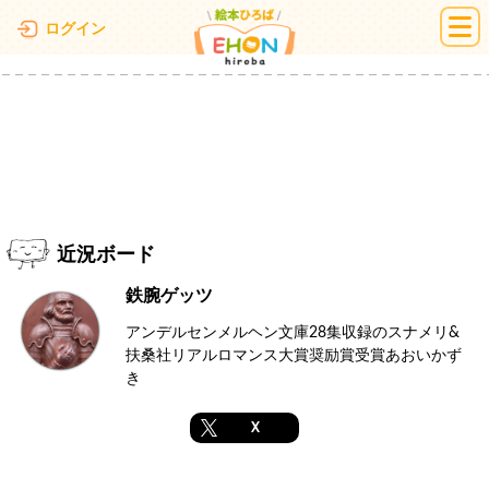
絵本ひろば
ログイン
近況ボード
鉄腕ゲッツ
アンデルセンメルヘン文庫28集収録のスナメリ&
扶桑社リアルロマンス大賞奨励賞受賞あおいかず
き
X