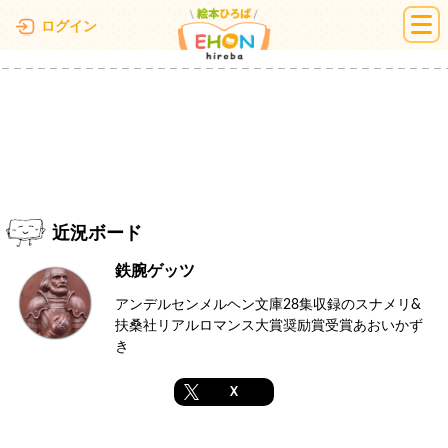
絵本ひろば
ログイン
近況ボード
鉄腕ゲッツ
アンデルセンメルヘン文庫28集収録のスナメリ&
扶桑社リアルロマンス大賞奨励賞受賞あおいかず
き
X