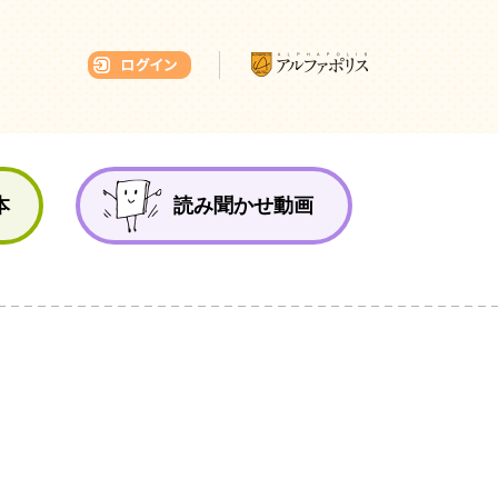
本ひろば
本
読み聞かせ動画