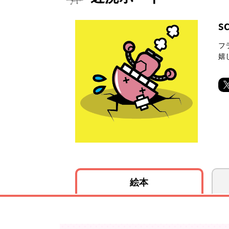
s
フ
嬉
絵本