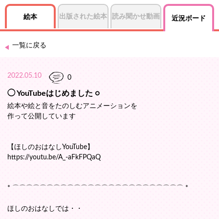
出版された絵本
読み聞かせ動画
絵本
近況ボード
一覧に戻る
2022.05.10
0
◯ YouTubeはじめました ○
絵本や絵と音をたのしむアニメーションを
作って公開しています
【ほしのおはなしYouTube】
https://youtu.be/A_-aFkFPQaQ
* ⌒⌒⌒⌒⌒⌒⌒⌒⌒⌒⌒⌒⌒⌒⌒⌒⌒⌒⌒⌒⌒⌒⌒⌒⌒ *
ほしのおはなしでは・・