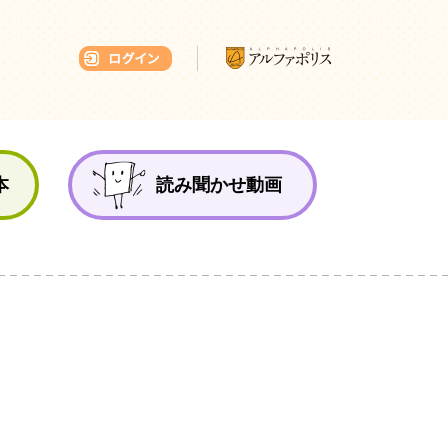
本ひろば
本
読み聞かせ動画